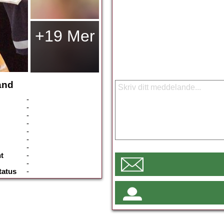
+19 Mer
and
-
-
-
-
-
-
-
t
-
-
tatus
-