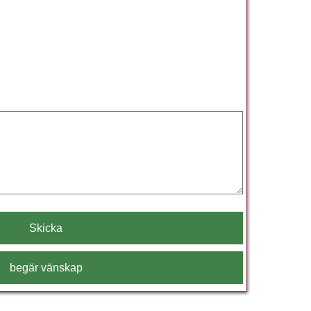
Skicka
begär vänskap