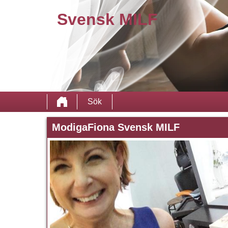
Svensk MILF
Sök
ModigaFiona Svensk MILF