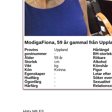
ModigaFiona, 59 år gammal från Uppl
Provins
Uppland
Hårlängd
postnummer
-
BH-storlek
Ålder
59 år
Rökare
Storlek
cm
Alkohol
Vikt
kg
Könshår
Kön
Kvinna
Figur
Egenskaper
-
Letar efter
Hudfärg
-
Söker even
Ögonfärg
-
Sexualitet
Hårfärg
-
Relationss
Hitta MILFS